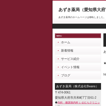
あずき薬局（愛知県大府
あずき薬局のホームページは移転しました。★あずき薬局
ホーム
新着情報
サービス紹介
イベント情報
h
ブログ
あずき薬局（株式会社Beans）
〒474-0061
愛知県大府市共和町7丁目61-2
◆
内科・糖尿病内科 いまむらクリニッ